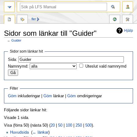
fler
Hjälp
Sidor som länkar till "Guider"
←
Guider
Hoppa
Hoppa
Sidor som länkar hit
till
till
Sida:
navigering
sök
Namnrymd:
Uteslut vald namnrymd
Filter
Göm
inkluderingar |
Göm
länkar |
Göm
omdirigeringar
Följande sidor länkar hit:
Visade 1 sida.
Visa (förra 50) (nästa 50) (
20
|
50
|
100
|
250
|
500
).
Huvudsida
‎
(
← länkar
)