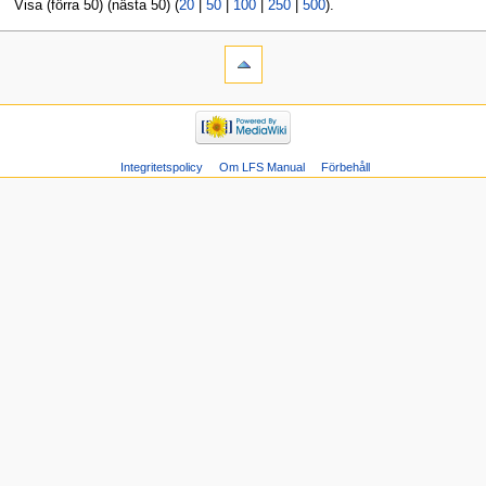
Visa (förra 50) (nästa 50) (
20
|
50
|
100
|
250
|
500
).
Integritetspolicy
Om LFS Manual
Förbehåll