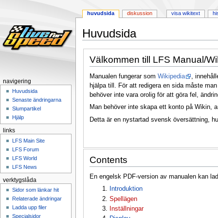
huvudsida
diskussion
visa wikitext
hi
Huvudsida
Hoppa
Hoppa
Välkommen till LFS Manual/Wik
till
till
navigering
sök
Manualen fungerar som
Wikipedia
, innehå
navigering
hjälpa till. För att redigera en sida måste ma
Huvudsida
behöver inte vara orolig för att göra fel, ändri
Senaste ändringarna
Man behöver inte skapa ett konto på Wikin, 
Slumpartikel
Hjälp
Detta är en nystartad svensk översättning, h
links
LFS Main Site
LFS Forum
Contents
LFS World
LFS News
En engelsk PDF-version av manualen kan l
verktygslåda
Introduktion
Sidor som länkar hit
Spellägen
Relaterade ändringar
Ladda upp filer
Inställningar
Specialsidor