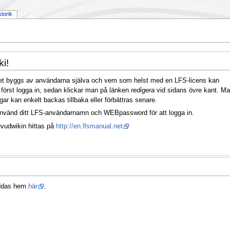
storik
i!
llet byggs av användarna själva och vem som helst med en LFS-licens kan
n först logga in, sedan klickar man på länken
redigera
vid sidans övre kant. M
ngar kan enkelt backas tillbaka eller förbättras senare.
använd ditt LFS-användarnamn och WEBpassword för att logga in.
uvudwikin hittas på
http://en.lfsmanual.net
addas hem
här
.