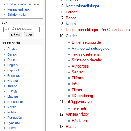
Display
Utskriftsvänlig version
Kamerainställningar
Permanent länk
Fordon
Sidinformation
Banor
sök
Körtips
Regler och riktlinjer från Clean Racers
Guider
Enkel setupguide
andra språk
Avancerad setupguide
Čeština
Teknisk referens
Dansk
Deutsch
Skins och dekaler
English
Autocross
Español
Server
Français
Filformat
Hrvatski
InSim
Italiano
Filmer
日本語
3D-rendering
Magyar
Tilläggsverktyg
Nederlands
Norsk
Telemetri
Polski
Vanliga frågor
Português
Hårdvara
Русский
Blandat
Suomi