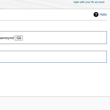
login with your lfs account
Hjälp
 namnrymd