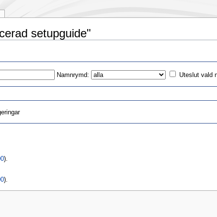
ncerad setupguide"
Namnrymd:
Uteslut vald
eringar
00
).
00
).