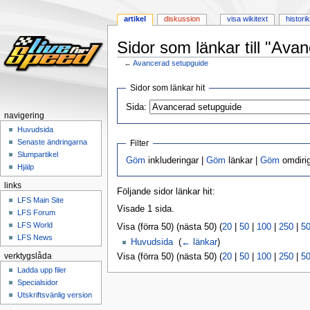
artikel
diskussion
visa wikitext
historik
Sidor som länkar till "Ava
←
Avancerad setupguide
Hoppa
Hoppa
Sidor som länkar hit
till
till
Sida:
navigering
sök
navigering
Huvudsida
Senaste ändringarna
Filter
Slumpartikel
Göm
inkluderingar |
Göm
länkar |
Göm
omdirig
Hjälp
links
Följande sidor länkar hit:
LFS Main Site
Visade 1 sida.
LFS Forum
LFS World
Visa (förra 50) (nästa 50) (
20
|
50
|
100
|
250
|
5
LFS News
Huvudsida
‎
(
← länkar
)
Visa (förra 50) (nästa 50) (
20
|
50
|
100
|
250
|
5
verktygslåda
Ladda upp filer
Specialsidor
Utskriftsvänlig version