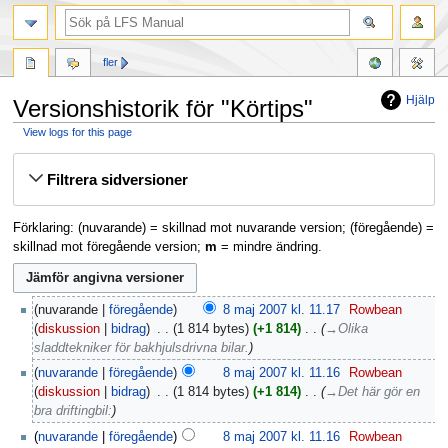
fler
Hjälp
Versionshistorik för "Körtips"
View logs for this page
Hoppa
Hoppa
Filtrera sidversioner
till
till
navigering
sök
Förklaring: (nuvarande) = skillnad mot nuvarande version; (föregående) =
skillnad mot föregående version;
m
= mindre ändring.
nuvarande
föregående
8 maj 2007 kl. 11.17
‎
Rowbean
diskussion
bidrag
‎
1 814 bytes
+1 814
‎
→‎Olika
sladdtekniker för bakhjulsdrivna bilar.
nuvarande
föregående
8 maj 2007 kl. 11.16
‎
Rowbean
diskussion
bidrag
‎
1 814 bytes
+1 814
‎
→‎Det här gör en
bra driftingbil:
nuvarande
föregående
8 maj 2007 kl. 11.16
‎
Rowbean