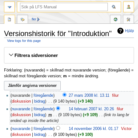
fler
Hjälp
Versionshistorik för "Introduktion"
View logs for this page
Hoppa
Hoppa
Filtrera sidversioner
till
till
navigering
sök
Förklaring: (nuvarande) = skillnad mot nuvarande version; (föregående) =
skillnad mot föregående version;
m
= mindre ändring.
nuvarande
föregående
27 mars 2008 kl. 13.11
‎
filur
diskussion
bidrag
‎
9 140 bytes
+9 140
nuvarande
föregående
14 februari 2007 kl. 20.26
‎
filur
diskussion
bidrag
‎
m
9 109 bytes
+9 109
‎
link to lang br
ended up inside the article
nuvarande
föregående
14 november 2006 kl. 01.17
‎
Victor
diskussion
bidrag
‎
9 100 bytes
+9 100