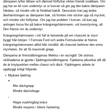
dämparen lyfter lättare och därmed förflyttar vikten framåt snabbare. Om
jag har en bil som understyr ut ur kurvan så gör jag den bakre dämparen
hårdare, så mindre vikt är fördelad bakåt. Dessutom kan jag ändra
återhämtningen av dämparen bak, så fronten inte sticker upp så mycket,
och mindre vikt förflyttas. Om jag har problem I kurvan, så kan jag
antingen lossa lite på bakre krängningshämmaren, vid överstyrning, alt.
Den främre om du understyr.
Krängningshämmaren i sitt fall är beroende på om chassiet är styvt
byggt från början. I Formula Ford och andra Formula-bilar är främre
krängningshämmaren alltid hårt inställd, då chassiet behöver den extra
styvheten, för att få maximalt grepp.
Dämparna är fininställningarnas Mekka i en racingbil. De största
skillnaderna är gjorda i fjädringsinställningarna. Fjädrarna påverkar allt då
de är knytpunkten mellan chassi och däck. Fjädringens arbete är
uppbyggt enligt följande:
Mjukare fjädring:
+
Mer däckgrepp
Mindre däckslitage
-
Högre markfrigång krävs
Mindre respons i bilens hantering