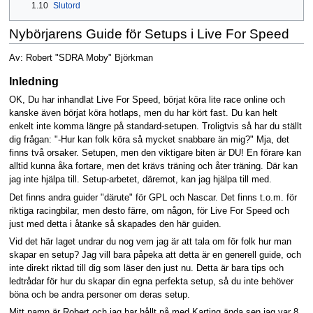
1.10
Slutord
Nybörjarens Guide för Setups i Live For Speed
Av: Robert "SDRA Moby" Björkman
Inledning
OK, Du har inhandlat Live For Speed, börjat köra lite race online och
kanske även börjat köra hotlaps, men du har kört fast. Du kan helt
enkelt inte komma längre på standard-setupen. Troligtvis så har du ställt
dig frågan: "-Hur kan folk köra så mycket snabbare än mig?" Mja, det
finns två orsaker. Setupen, men den viktigare biten är DU! En förare kan
alltid kunna åka fortare, men det krävs träning och åter träning. Där kan
jag inte hjälpa till. Setup-arbetet, däremot, kan jag hjälpa till med.
Det finns andra guider "därute" för GPL och Nascar. Det finns t.o.m. för
riktiga racingbilar, men desto färre, om någon, för Live For Speed och
just med detta i åtanke så skapades den här guiden.
Vid det här laget undrar du nog vem jag är att tala om för folk hur man
skapar en setup? Jag vill bara påpeka att detta är en generell guide, och
inte direkt riktad till dig som läser den just nu. Detta är bara tips och
ledtrådar för hur du skapar din egna perfekta setup, så du inte behöver
böna och be andra personer om deras setup.
Mitt namn är Robert och jag har hållt på med Karting ända sen jag var 8