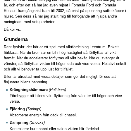
år, och efter det så har jag även rejsat i Formula Ford och Formula
Renault framgångsrikt fram till 2002, då brist på sponsring satte käppar i
hjulet. Sen dess så har jag ställt mig till förfogande att hjälpa andra
racingteam med setup-arbeten.
Då kör vi...
Grunderna
Rent fysiskt: det här är ett spel med viktfördelning i centrum. Enkelt
förklarat. När du bromsar en bil i hög hastighet så förflyttas all vikt
framåt. När du accelererar förflyttas all vikt bakåt. När du svänger åt
vänster, så förflyttas vikten till höger sida och vice versa. Relativt enkelt
och allt vi behöver ta upp just för tillfället.
Bilen är utrustad med vissa detaljer som gör det möjligt för oss att
finjustera bilens hantering.
Krängningshämmare
(Roll bars)
Förebygger att bilens vikt flyttar sig från vänster till höger och vice
versa.
Fjädring
(Springs)
Absorberar energin från däck till chassi.
Dämpning
(Shocks)
Kontrollerar hur snabbt eller sakta vikten blir fördelad.