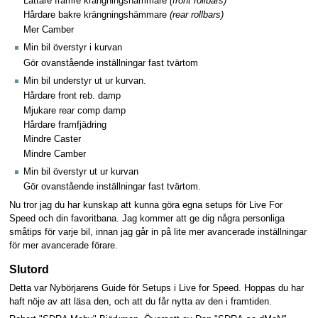
Lättare främre krängningshämmare
(front rollbars)
Hårdare bakre krängningshämmare
(rear rollbars)
Mer Camber
Min bil överstyr i kurvan
Gör ovanstående inställningar fast tvärtom
Min bil understyr ut ur kurvan.
Hårdare front reb. damp
Mjukare rear comp damp
Hårdare framfjädring
Mindre Caster
Mindre Camber
Min bil överstyr ut ur kurvan
Gör ovanstående inställningar fast tvärtom.
Nu tror jag du har kunskap att kunna göra egna setups för Live For
Speed och din favoritbana. Jag kommer att ge dig några personliga
småtips för varje bil, innan jag går in på lite mer avancerade inställningar
för mer avancerade förare.
Slutord
Detta var Nybörjarens Guide för Setups i Live for Speed. Hoppas du har
haft nöje av att läsa den, och att du får nytta av den i framtiden.