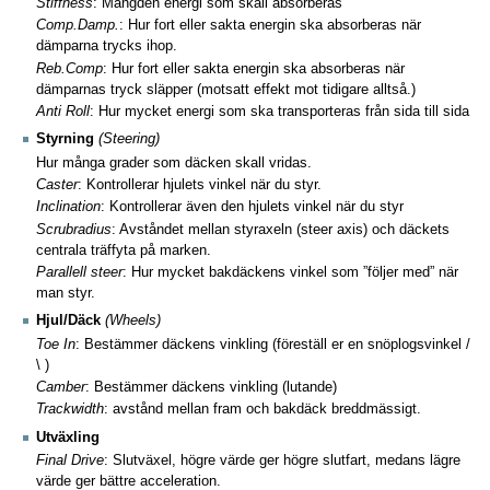
Stiffness
: Mängden energi som skall absorberas
Comp.Damp.
: Hur fort eller sakta energin ska absorberas när
dämparna trycks ihop.
Reb.Comp
: Hur fort eller sakta energin ska absorberas när
dämparnas tryck släpper (motsatt effekt mot tidigare alltså.)
Anti Roll
: Hur mycket energi som ska transporteras från sida till sida
Styrning
(Steering)
Hur många grader som däcken skall vridas.
Caster
: Kontrollerar hjulets vinkel när du styr.
Inclination
: Kontrollerar även den hjulets vinkel när du styr
Scrubradius
: Avståndet mellan styraxeln (steer axis) och däckets
centrala träffyta på marken.
Parallell steer
: Hur mycket bakdäckens vinkel som ”följer med” när
man styr.
Hjul/Däck
(Wheels)
Toe In
: Bestämmer däckens vinkling (föreställ er en snöplogsvinkel /
\ )
Camber
: Bestämmer däckens vinkling (lutande)
Trackwidth
: avstånd mellan fram och bakdäck breddmässigt.
Utväxling
Final Drive
: Slutväxel, högre värde ger högre slutfart, medans lägre
värde ger bättre acceleration.