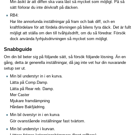
Min åsikt är att diffen ska vara låst så mycket som möjligt. På så
sätt förlorar du inte drivkraft på däcken.
RB4:
Har lite annorlunda inställningar på fram och bak diff, och en
kraftfördelare för att fördela drivningen på bilens fyra däck. Det är fullt
möjligt att ställa om den till tvåhjulsdrift, om du så föredrar. Försök
dock använda fyrhjulsdrivningen så mycket som möjligt.
Snabbguide
Om din bil beter sig på följande sätt, så försök följande lösning. Än en
gång, detta är generella inställningar, då jag inte vet hur din nuvarande
setup ser ut.
Min bil understyr in i en kurva.
Lätta på Comp.Damp.
Lätta på Rear reb. Damp.
Mer Caster
Mjukare framdämpning
Hårdare Bakfjädring.
Min bil överstyr in i en kurva
Gör ovanstående inställningar fast tvärtom.
Min bil understyr i kurvan.