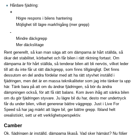
Hårdare fjädring:
+
Högre respons i bilens hantering
Möjlighet till lägre markfrigång (mer grepp)
-
Mindre däckgrepp
Mer däckslitage
Rent generellt, så kan man säga att om dämparna är hårt ställda, så
ökar det stabilitet, körbarhet och får bilen i rätt riktning fortast. Om
dämparna är för hårt ställda, så tenderar bilen att bli nervös, vilket leder
till att du inte får ut rätt däckgrepp, som finns tillgängligt. Det finns
dessutom en del andra fördelar med att ha rätt styvhet inställd i
fjädringen, men det är en massa teknikaliteter som jag inte tänker ta upp
här. Tänk bara på att om du ändrar fjädringen, så bör du ändra
dämpningen också, för att få rätt balans. Kom även ihåg att sänka bilen
om du gör fjädringen styvare. Ju lägre bil du har, desto mer undertryck
får du under bilen, vilket genererar bättre väggrepp. Just i Live For
Speed så har jag märkt att lägre bil, ger bättre grepp. Ibland helt
orealistiskt, sett ur ett verklighetsperspektiv.
Camber
Ok, fjädringen är inställd, dämparna likaså. Vad sker härnäst? Nu följer