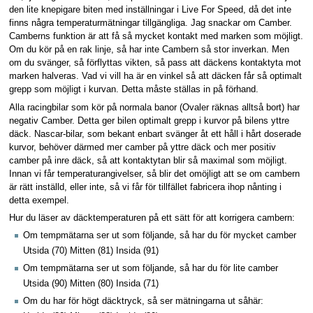
den lite knepigare biten med inställningar i Live For Speed, då det inte
finns några temperaturmätningar tillgängliga. Jag snackar om Camber.
Camberns funktion är att få så mycket kontakt med marken som möjligt.
Om du kör på en rak linje, så har inte Cambern så stor inverkan. Men
om du svänger, så förflyttas vikten, så pass att däckens kontaktyta mot
marken halveras. Vad vi vill ha är en vinkel så att däcken får så optimalt
grepp som möjligt i kurvan. Detta måste ställas in på förhand.
Alla racingbilar som kör på normala banor (Ovaler räknas alltså bort) har
negativ Camber. Detta ger bilen optimalt grepp i kurvor på bilens yttre
däck. Nascar-bilar, som bekant enbart svänger åt ett håll i hårt doserade
kurvor, behöver därmed mer camber på yttre däck och mer positiv
camber på inre däck, så att kontaktytan blir så maximal som möjligt.
Innan vi får temperaturangivelser, så blir det omöjligt att se om cambern
är rätt inställd, eller inte, så vi får för tillfället fabricera ihop nånting i
detta exempel.
Hur du läser av däcktemperaturen på ett sätt för att korrigera cambern:
Om tempmätarna ser ut som följande, så har du för mycket camber
Utsida (70) Mitten (81) Insida (91)
Om tempmätarna ser ut som följande, så har du för lite camber
Utsida (90) Mitten (80) Insida (71)
Om du har för högt däcktryck, så ser mätningarna ut såhär: