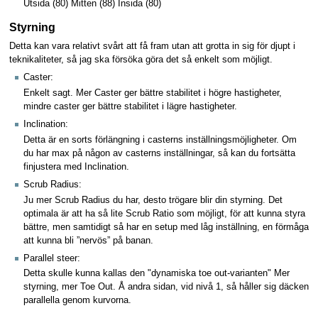
Utsida (80) Mitten (88) Insida (80)
Styrning
Detta kan vara relativt svårt att få fram utan att grotta in sig för djupt i
teknikaliteter, så jag ska försöka göra det så enkelt som möjligt.
Caster:
Enkelt sagt. Mer Caster ger bättre stabilitet i högre hastigheter,
mindre caster ger bättre stabilitet i lägre hastigheter.
Inclination:
Detta är en sorts förlängning i casterns inställningsmöjligheter. Om
du har max på någon av casterns inställningar, så kan du fortsätta
finjustera med Inclination.
Scrub Radius:
Ju mer Scrub Radius du har, desto trögare blir din styrning. Det
optimala är att ha så lite Scrub Ratio som möjligt, för att kunna styra
bättre, men samtidigt så har en setup med låg inställning, en förmåga
att kunna bli ”nervös” på banan.
Parallel steer:
Detta skulle kunna kallas den "dynamiska toe out-varianten" Mer
styrning, mer Toe Out. Å andra sidan, vid nivå 1, så håller sig däcken
parallella genom kurvorna.