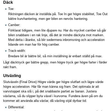
Däck
Toe:
Riktningen däcken är inställda på. Toe In ger högre stabilitet, Toe Out
bättre kurvhantering, men ger bilen en nervös hantering.
Camber:
Förklarat tidigare, men lite djupare nu. Har du mycket camber så går
bilen snabbare i en rak linje, då det är mindre däckyta mot marken.
Med detta i åtanke, så blir sedermera inbromsning och acceleration
lidande om man har för hög camber.
Track-width:
Bredare bil är bättre bil, så min inställning är enbart ställd på max.
Lågt däcktryck ger bättre grepp, men högre tryck ger högre farter i färder
rakt fram.
Utväxling
Slutväxeln (Final Drive) Högre värde ger högre slutfart och lägre värde
högre acceleration. Här får man känna sig fram. Det optimala är att
varvstoppet ska slå i, på det snabbaste partiet av banan. Justera
växlarna, så du slipper byta växel i kurvorna. Fundera även på om du
kommer att använda alla växlar, då växling stjäl dyrbar tid.
Differential: