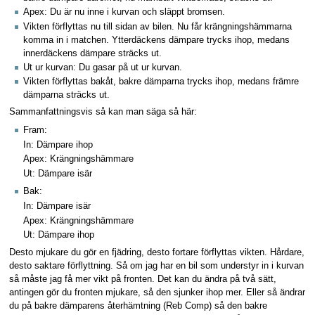
Apex: Du är nu inne i kurvan och släppt bromsen.
Vikten förflyttas nu till sidan av bilen. Nu får krängningshämmarna
komma in i matchen. Ytterdäckens dämpare trycks ihop, medans
innerdäckens dämpare sträcks ut.
Ut ur kurvan: Du gasar på ut ur kurvan.
Vikten förflyttas bakåt, bakre dämparna trycks ihop, medans främre
dämparna sträcks ut.
Sammanfattningsvis så kan man säga så här:
Fram:
In: Dämpare ihop
Apex: Krängningshämmare
Ut: Dämpare isär
Bak:
In: Dämpare isär
Apex: Krängningshämmare
Ut: Dämpare ihop
Desto mjukare du gör en fjädring, desto fortare förflyttas vikten. Hårdare,
desto saktare förflyttning. Så om jag har en bil som understyr in i kurvan
så måste jag få mer vikt på fronten. Det kan du ändra på två sätt,
antingen gör du fronten mjukare, så den sjunker ihop mer. Eller så ändrar
du på bakre dämparens återhämtning (Reb Comp) så den bakre