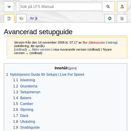
fler
Avancerad setupguide
Version från den 14 november 2006 kl. 07.17 av
filur
(
diskussion
|
bidrag
)
(wikifiering, lite språk)
(
skillnad
)
← Äldre version
| visa nuvarande version (skillnad) | Nyare
version → (skillnad)
Hoppa
Hoppa
Innehåll
till
till
1
Nybörjarens Guide för Setups i Live For Speed
navigering
sök
1.1
Inledning
1.2
Grunderna
1.3
Setupmenyn
1.4
Balans
1.5
Camber
1.6
Styrning
1.7
Däck
1.8
Utväxling
1.9
Snabbguide