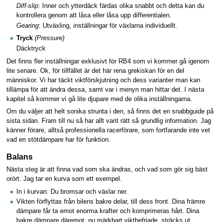
Diff-slip
: Inner och ytterdäck färdas olika snabbt och detta kan du
kontrollera genom att låsa eller låsa upp differentialen.
Gearing
: Utväxling, inställningar för växlarna individuellt.
Tryck
(Pressure)
Däcktryck
Det finns fler inställningar exklusivt för RB4 som vi kommer gå igenom
lite senare. Ok, för tillfället är det här rena grekiskan för en del
människor. Vi har täckt viktförskjutning och dess varianter man kan
tillämpa för att ändra dessa, samt var i menyn man hittar det. I nästa
kapitel så kommer vi gå lite djupare med de olika inställningarna.
Om du väljer att helt sonika strunta i den, så finns det en snabbguide på
sista sidan. Fram till nu så har allt varit rätt så grundlig information. Jag
känner förare, alltså professionella racerförare, som fortfarande inte vet
vad en stötdämpare har för funktion.
Balans
Nästa steg är att finna vad som ska ändras, och vad som gör sig bäst
orört. Jag tar en kurva som ett exempel.
In i kurvan: Du bromsar och växlar ner.
Vikten förflyttas från bilens bakre delar, till dess front. Dina främre
dämpare får ta emot enorma krafter och komprimeras hårt. Dina
bakre dämpare däremot, nu märkbart viktbefriade, sträcks ut.